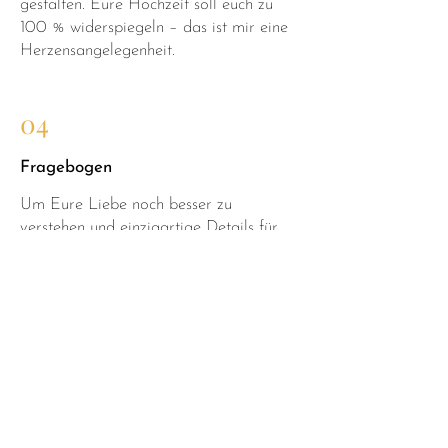
gestalten. Eure Hochzeit soll euch zu
100 % widerspiegeln – das ist mir eine
Herzensangelegenheit.
04
Fragebogen
Um Eure Liebe noch besser zu
verstehen und einzigartige Details für
eure Rede zu sammeln, erhaltet ihr
einen Fragebogen. Ja, ich bin ganz
schön neugierig – aber das ist es wert!
Ihr habt einige Wochen Zeit, um die
Fragen zu beantworten. Eure Antworten
geben mir die feinen Details für eure
ganz individuelle Hochzeisrede.