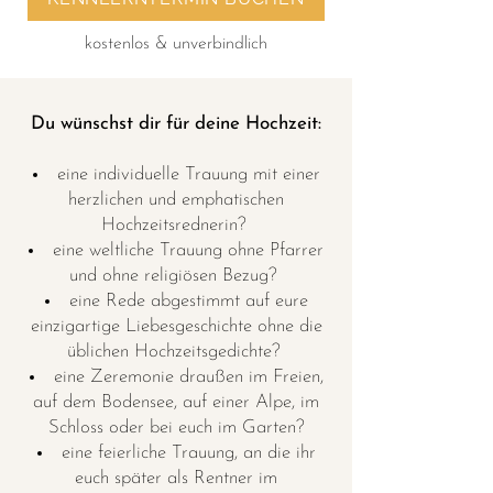
kostenlos & unverbindlich
Du wünschst dir für deine Hochzeit:
eine individuelle Trauung mit einer
herzlichen und emphatischen
Hochzeitsrednerin?
eine weltliche Trauung ohne Pfarrer
und ohne religiösen Bezug?
eine Rede abgestimmt auf eure
einzigartige Liebesgeschichte ohne die
üblichen Hochzeitsgedichte?
eine Zeremonie draußen im Freien,
auf dem Bodensee, auf einer Alpe, im
Schloss oder bei euch im Garten?
eine feierliche Trauung, an die ihr
euch später als Rentner im